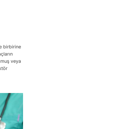
e birbirine
açların
ulmuş veya
ktör