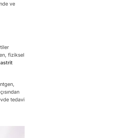
inde ve
tiler
n, fiziksel
astrit
öntgen,
açısından
evde tedavi