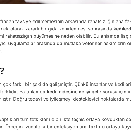
afından tavsiye edilmemesinin arkasında rahatsızlığın ana f
rnek olarak zararlı bir gıda zehirlenmesi sonrasında
kedilerd
emi rahatsızlığın büyümesine neden olabilir. Bu anlamda ilaç 
eyici uygulamalar arasında da mutlaka veteriner hekimlerin ö
r.
r?
 çok farklı bir şekilde gelişmiştir. Çünkü insanlar ve kediler
 farklıdır. Bu anlamda
kedi midesine ne iyi gelir
sorusu için i
nlıştır. Doğru tedavi ve iyileşmeyi destekleyici noktalarda m
ptıkları tüm tetkikler ile birlikte teşhis ortaya koyduktan s
rir. Örneğin, vücuttaki bir enfeksiyon ana faktörü ortaya ko