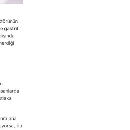
aktörünün
e gastrit
dışında
nerdiği
in
nsanlarda
utlaka
onra ana
yuyorsa, bu