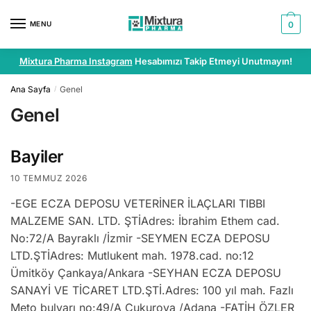
MENU
0
Mixtura Pharma Instagram
Hesabımızı Takip Etmeyi Unutmayın!
Ana Sayfa
Genel
/
Genel
Bayiler
10 TEMMUZ 2026
-EGE ECZA DEPOSU VETERİNER İLAÇLARI TIBBI
MALZEME SAN. LTD. ŞTİAdres: İbrahim Ethem cad.
No:72/A Bayraklı /İzmir -SEYMEN ECZA DEPOSU
LTD.ŞTİAdres: Mutlukent mah. 1978.cad. no:12
Ümitköy Çankaya/Ankara -SEYHAN ECZA DEPOSU
SANAYİ VE TİCARET LTD.ŞTİ.Adres: 100 yıl mah. Fazlı
Meto bulvarı no:49/A Çukurova /Adana -FATİH ÖZLER